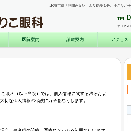
JR埼京線「浮間舟渡駅」より徒歩１分。小さなお
0
TEL.
〒115-
医院案内
診療案内
アクセス
りこ眼科（以下当院）では、個人情報に関する法令およ
大切な個人情報の保護に万全を尽くします。
場合、患者様の診療、医療にかかわる範囲で行います。